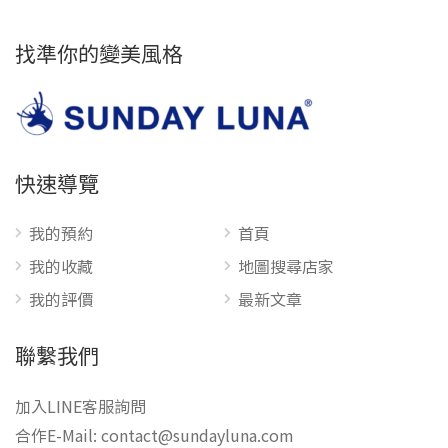
找準你的變美風格
快速導覽
我的預約
首頁
我的收藏
地圖搜尋店家
我的評價
最新文章
聯繫我們
加入LINE客服詢問
合作E-Mail:
contact@sundayluna.com