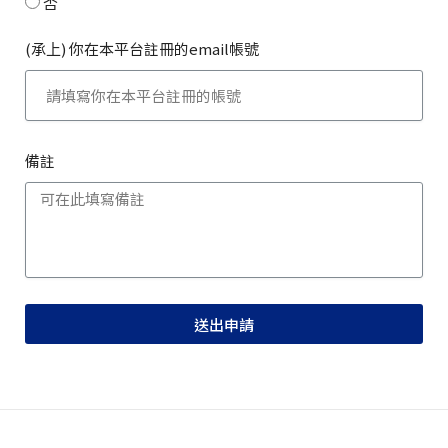
否
(承上) 你在本平台註冊的email帳號
備註
送出申請