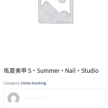
俬夏美甲 S•Summer•Nail•Studio
Category:
Listeo booking