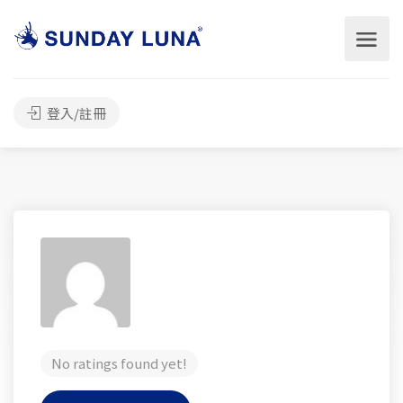
登入/註冊
No ratings found yet!