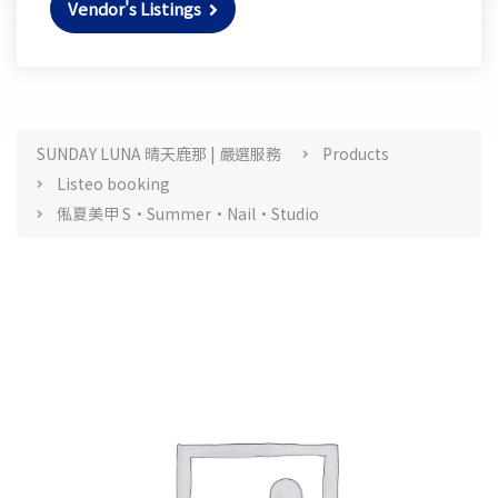
Vendor's Listings
Products
SUNDAY LUNA 晴天鹿那 | 嚴選服務
Products
Listeo booking
俬夏美甲 S•Summer•Nail•Studio