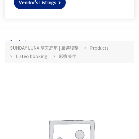
Vendor's Listings
Products
SUNDAY LUNA 晴天鹿那 | 嚴選服務
Products
Listeo booking
彩逸美甲