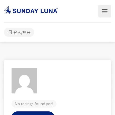
登入/註冊
No ratings found yet!