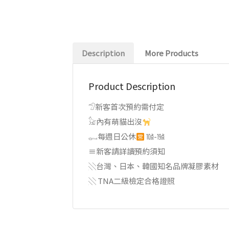
Description
More Products
Product Description
𓅿新客首次預約需付定
𓃠內有萌貓出沒
𓀿每週日公休
㍢-㍫
≡新客請詳讀預約須知
░台灣、日本、韓國知名品牌凝膠素材
░ TNA二級檢定合格證照