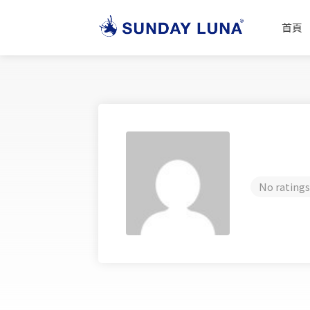
首頁
No ratings