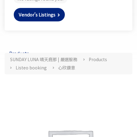
Vendor's Listings
Products
SUNDAY LUNA 晴天鹿那 | 嚴選服務
Products
Listeo booking
心欣鑽意