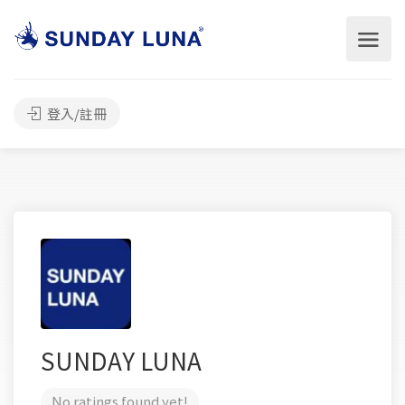
登入/註冊
SUNDAY LUNA
No ratings found yet!