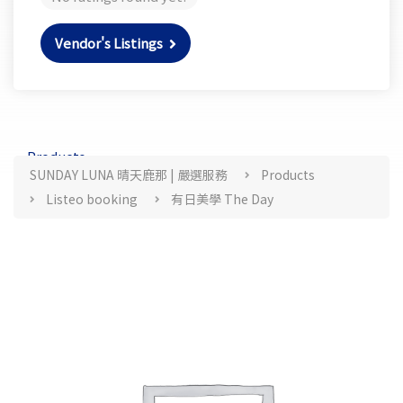
Vendor's Listings
Products
SUNDAY LUNA 晴天鹿那 | 嚴選服務
Products
Listeo booking
有日美學 The Day