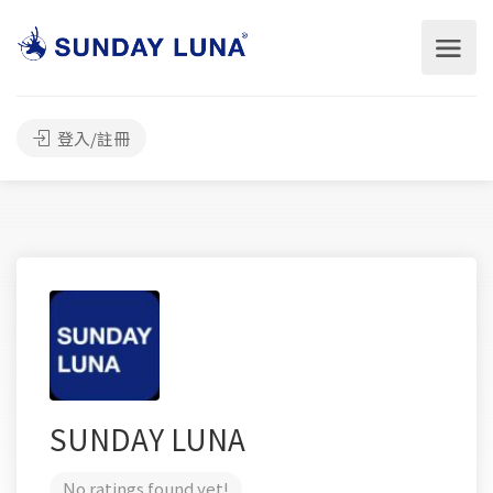
登入/註冊
SUNDAY LUNA
No ratings found yet!