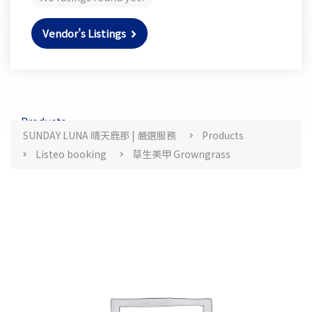
Vendor's Listings
Products
SUNDAY LUNA 晴天鹿那 | 嚴選服務
Products
Listeo booking
草生美甲 Growngrass