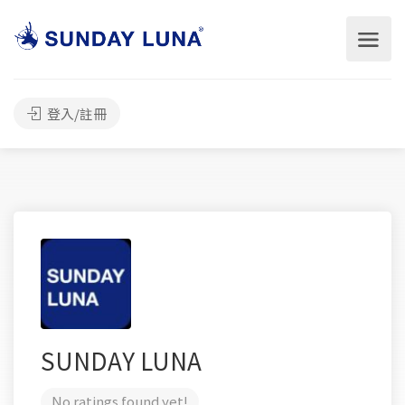
登入/註冊
SUNDAY LUNA
No ratings found yet!