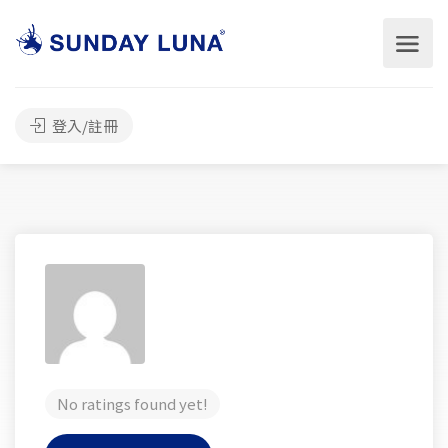
登入/註冊
No ratings found yet!