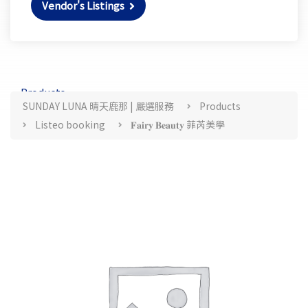
Vendor's Listings
Products
SUNDAY LUNA 晴天鹿那 | 嚴選服務
Products
Listeo booking
𝐅𝐚𝐢𝐫𝐲 𝐁𝐞𝐚𝐮𝐭𝐲 菲芮美學