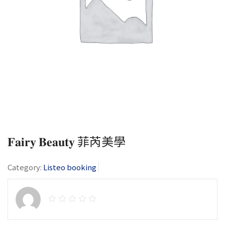
𝐅𝐚𝐢𝐫𝐲 𝐁𝐞𝐚𝐮𝐭𝐲 菲芮美學
Category:
Listeo booking