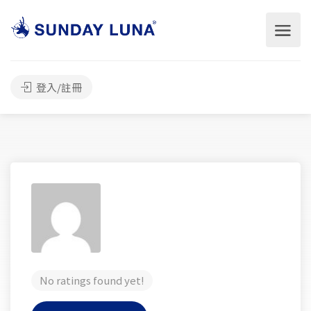
登入/註冊
No ratings found yet!