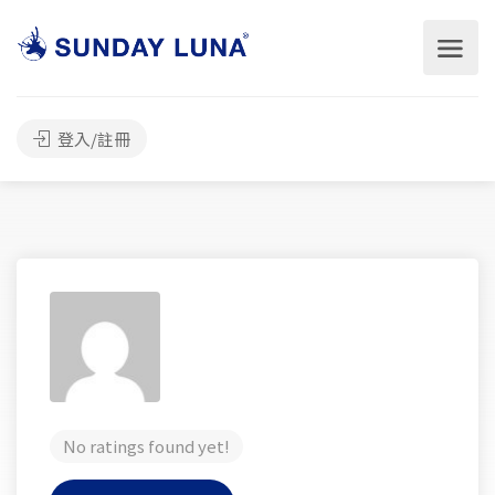
登入/註冊
No ratings found yet!