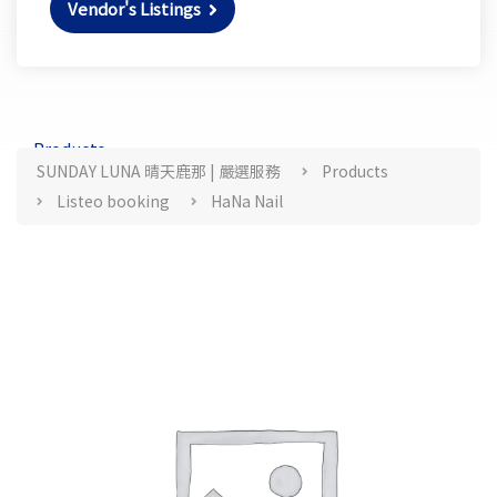
Vendor's Listings
Products
SUNDAY LUNA 晴天鹿那 | 嚴選服務
Products
Listeo booking
HaNa Nail