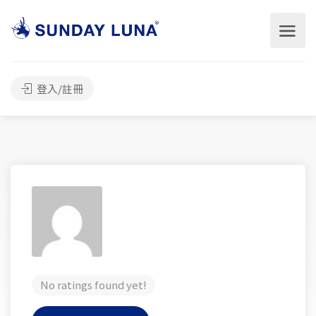
登入/註冊
No ratings found yet!