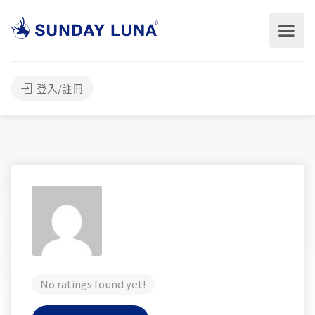
登入/註冊
No ratings found yet!