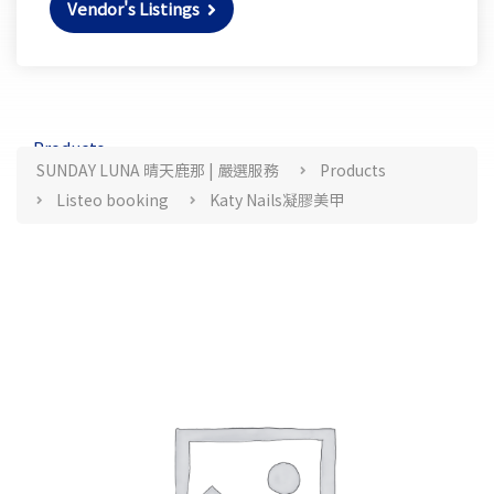
Vendor's Listings
Products
SUNDAY LUNA 晴天鹿那 | 嚴選服務
Products
Listeo booking
Katy Nails凝膠美甲