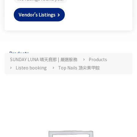
Vendor's Listings
Products
SUNDAY LUNA 晴天鹿那 | 嚴選服務
Products
Listeo booking
Top Nails 頂尖美甲館