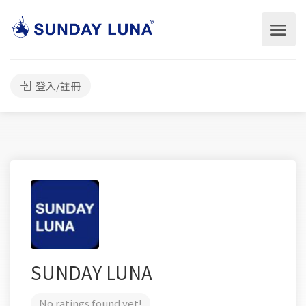
登入/註冊
SUNDAY LUNA
No ratings found yet!