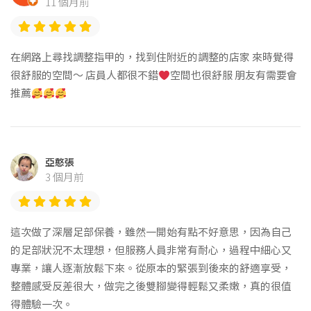
11 個月前
在網路上尋找調整指甲的，找到住附近的調整的店家 來時覺得
很舒服的空間～ 店員人都很不錯
空間也很舒服 朋友有需要會
推薦
亞憨張
3 個月前
這次做了深層足部保養，雖然一開始有點不好意思，因為自己
的足部狀況不太理想，但服務人員非常有耐心，過程中細心又
專業，讓人逐漸放鬆下來。從原本的緊張到後來的舒適享受，
整體感受反差很大，做完之後雙腳變得輕鬆又柔嫩，真的很值
得體驗一次。