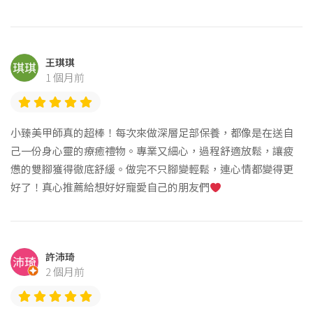
王琪琪
1 個月前
小臻美甲師真的超棒！每次來做深層足部保養，都像是在送自
己一份身心靈的療癒禮物。專業又細心，過程舒適放鬆，讓疲
憊的雙腳獲得徹底舒緩。做完不只腳變輕鬆，連心情都變得更
好了！真心推薦給想好好寵愛自己的朋友們
許沛琦
2 個月前