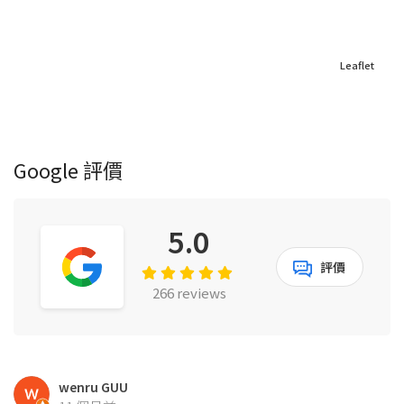
Leaflet
Google 評價
5.0
評價
266 reviews
wenru GUU