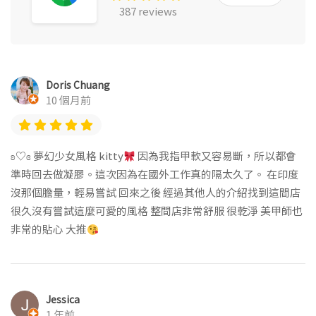
387 reviews
Doris Chuang
10 個月前
ʚ♡ɞ 夢幻少女風格 kitty
因為我指甲軟又容易斷，所以都會
準時回去做凝膠。這次因為在國外工作真的隔太久了。 在印度
沒那個膽量，輕易嘗試 回來之後 經過其他人的介紹找到這間店
很久沒有嘗試這麼可愛的風格 整間店非常舒服 很乾淨 美甲師也
非常的貼心 大推
Jessica
1 年前