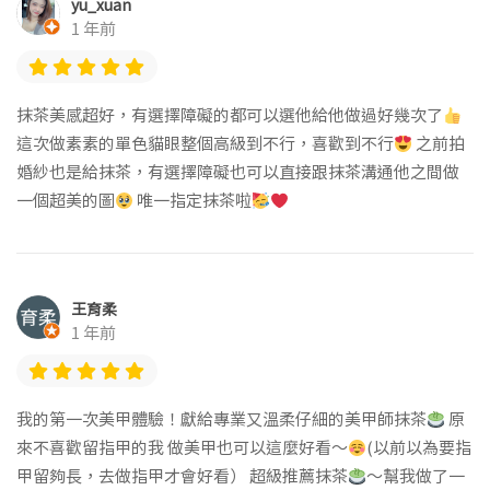
yu_xuan
1 年前
抹茶美感超好，有選擇障礙的都可以選他給他做過好幾次了
這次做素素的單色貓眼整個高級到不行，喜歡到不行
之前拍
婚紗也是給抹茶，有選擇障礙也可以直接跟抹茶溝通他之間做
一個超美的圖
唯一指定抹茶啦
王育柔
1 年前
我的第一次美甲體驗！獻給專業又溫柔仔細的美甲師抹茶
原
來不喜歡留指甲的我 做美甲也可以這麼好看～
(以前以為要指
甲留夠長，去做指甲才會好看） 超級推薦抹茶
～幫我做了一