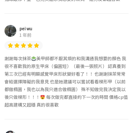
pei wu
1 年前
謝謝每次抹茶
美甲師都不厭其煩的和我溝通我想要的顏色 我
很不喜歡我的原生甲床（偏圓短）（最後一張照片） 認真養到
第三次已經有明顯感覺甲床形狀變好看了！！ 也謝謝抹茶常常
會給選擇障礙的我意見 也是她建議可以嘗試看看梯形甲（以前
都做橢圓，我也以為我只適合做橢圓） 殊不知做完我決定我以
後只做梯形！！！
每次做完都直接約下一次的時間 價格cp值
超高建構又超穩 真的很喜歡