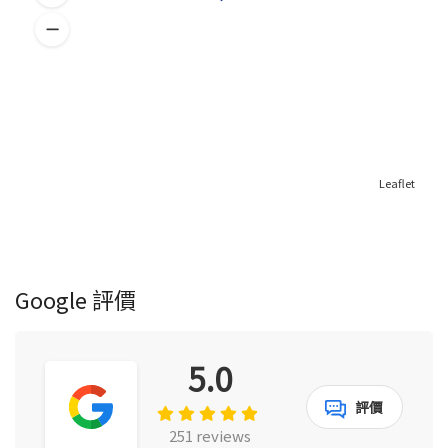
Leaflet
Google 評價
5.0
評價
251 reviews