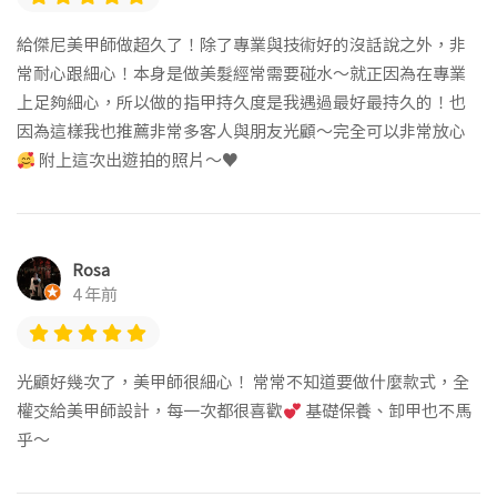
給傑尼美甲師做超久了！除了專業與技術好的沒話說之外，非
常耐心跟細心！本身是做美髮經常需要碰水～就正因為在專業
上足夠細心，所以做的指甲持久度是我遇過最好最持久的！也
因為這樣我也推薦非常多客人與朋友光顧～完全可以非常放心
附上這次出遊拍的照片～
♥️
Rosa
4 年前
光顧好幾次了，美甲師很細心！ 常常不知道要做什麼款式，全
權交給美甲師設計，每一次都很喜歡
基礎保養、卸甲也不馬
乎～