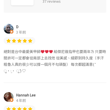
37 reviews
D
3 年前
絕對是台中最愛美甲師
給傑尼做指甲也要兩年ㄌ 只要時
間許可一定都會從南部上去找他 從美感、細節到持久度（手汗
粗魯人真的很少可以撐一個月不勾頭髮） 每次都超滿意( ͒
ु•·̫• ू ͒) ♡
Hannah Lee
4 年前