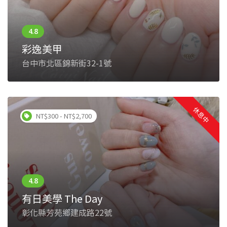
彩逸美甲
台中市北區錦新街32-1號
休息中
NT$300 - NT$2,700
有日美學 The Day
彰化縣芳苑鄉建成路22號