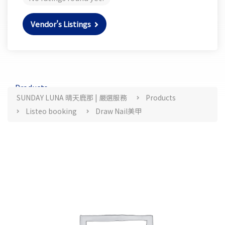
Vendor's Listings
Products
SUNDAY LUNA 晴天鹿那 | 嚴選服務
Products
Listeo booking
Draw Nail美甲