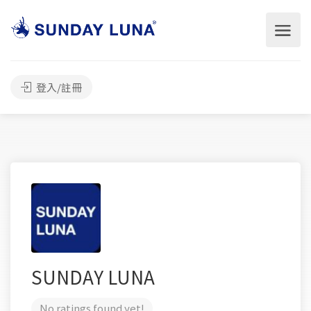
登入/註冊
SUNDAY LUNA
No ratings found yet!