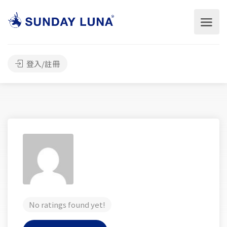
登入/註冊
No ratings found yet!