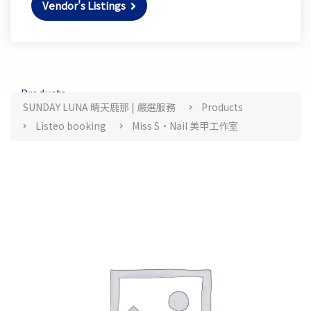
Vendor's Listings
Products
SUNDAY LUNA 晴天鹿那 | 嚴選服務
Products
Listeo booking
Miss S•Nail 美甲工作室