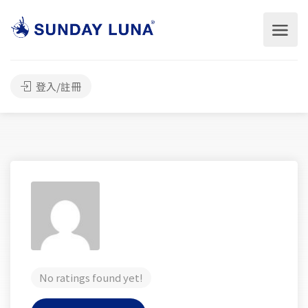
登入/註冊
No ratings found yet!