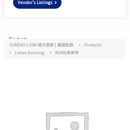
Vendor's Listings
Products
SUNDAY LUNA 晴天鹿那 | 嚴選服務
Products
Listeo booking
W.M玩美美甲