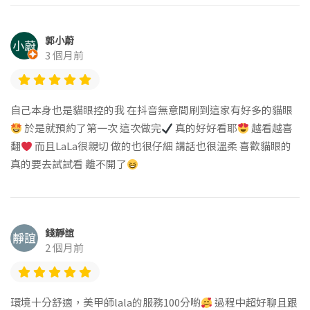
郭小蔚
3 個月前
自己本身也是貓眼控的我 在抖音無意間刷到這家有好多的貓眼
於是就預約了第一次 這次做完
真的好好看耶
越看越喜
翻
而且LaLa很親切 做的也很仔細 講話也很溫柔 喜歡貓眼的
真的要去試試看 離不開了
錢靜誼
2 個月前
環境十分舒適，美甲師lala的服務100分喲
過程中超好聊且跟