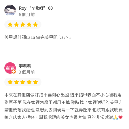
Roy “ㄚ熊呀” 00
6 個月前
美甲設計師LaLa 做完美甲開心(ﾉ>ω
李君君
3 個月前
本來在其他店做好指甲要開心出國 結果指甲表面不小心被我用
到原子筆 我在家裡怎麼用都用不掉 臨時找了家裡附近的美甲店
請他們幫我處理 沒想到去到現場一下就弄起來 也沒有跟我收費
總之店家人很好，幫我處理的美女也很客氣 真的非常感謝